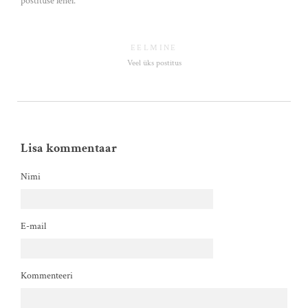
postituse lehel.
EELMINE
Veel üks postitus
Lisa kommentaar
Nimi
E-mail
Kommenteeri