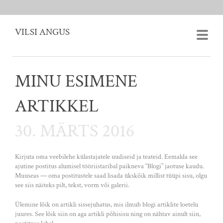
VILSI ANGUS
MINU ESIMENE
ARTIKKEL
30. MÄRTS 2016
Kirjuta oma veebilehe külastajatele uudiseid ja teateid. Eemalda see
ajutine postitus alumisel tööriistaribal paikneva “Blogi” jaotuse kaudu.
Muuseas — oma postitustele saad lisada ükskõik millist tüüpi sisu, olgu
see siis näiteks pilt, tekst, vorm või galerii.
Ülemine lõik on artikli sissejuhatus, mis ilmub blogi artiklite loetelu
juures. See lõik siin on aga artikli põhisisu ning on nähtav ainult siin,